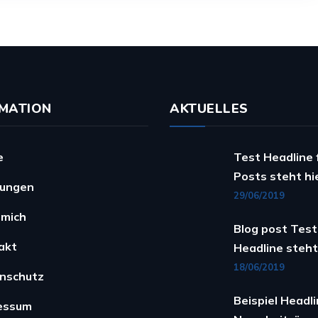
MATION
AKTUELLES
e
Test Headline 
Posts steht hi
tungen
29/06/2019
 mich
Blog post Test
akt
Headline steht
18/06/2019
nschutz
Beispiel Headli
essum